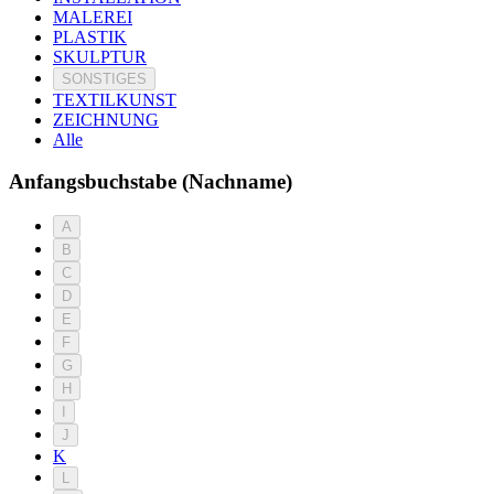
MALEREI
PLASTIK
SKULPTUR
SONSTIGES
TEXTILKUNST
ZEICHNUNG
Alle
Anfangsbuchstabe (Nachname)
A
B
C
D
E
F
G
H
I
J
K
L