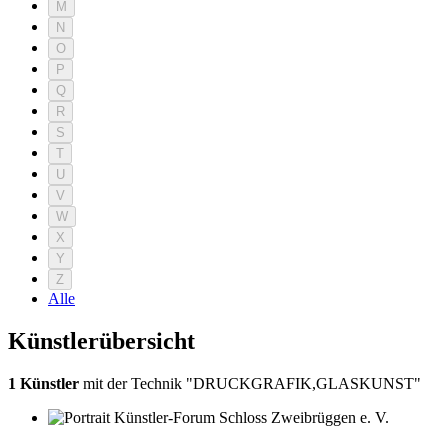
M
N
O
P
Q
R
S
T
U
V
W
X
Y
Z
Alle
Künstlerübersicht
1 Künstler
mit der Technik "DRUCKGRAFIK,GLASKUNST"