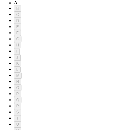
A
B
C
D
E
F
G
H
I
J
K
L
M
N
O
P
Q
R
S
T
U