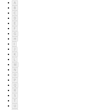
A
B
C
D
E
F
G
H
I
J
K
L
M
N
O
P
Q
R
S
T
U