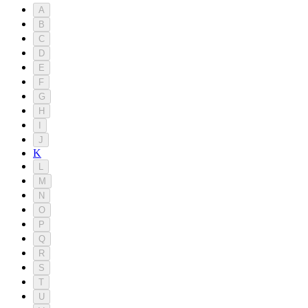
A
B
C
D
E
F
G
H
I
J
K
L
M
N
O
P
Q
R
S
T
U