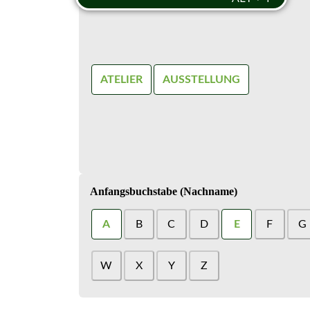
ATELIER
AUSSTELLUNG
Anfangsbuchstabe (Nachname)
A
B
C
D
E
F
G
W
X
Y
Z