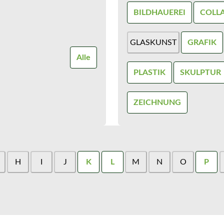
BILDHAUEREI
COLL
GLASKUNST
GRAFIK
Alle
PLASTIK
SKULPTUR
ZEICHNUNG
H
I
J
K
L
M
N
O
P