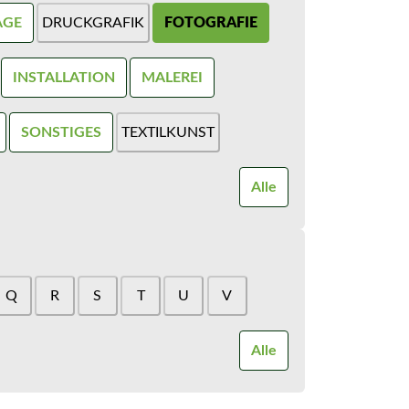
AGE
DRUCKGRAFIK
FOTOGRAFIE
INSTALLATION
MALEREI
SONSTIGES
TEXTILKUNST
Alle
Q
R
S
T
U
V
Alle